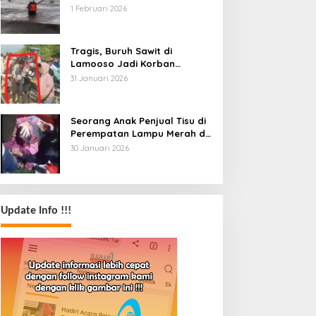
Tenggelam Dihantam Angin
1 Februari 2026
dan Ombak Tinggi
Tragis, Buruh Sawit di
Lamooso Jadi Korban
Serangan Senjata Tajam,
31 Januari 2026
Diduga Terkait Tanah
Seorang Anak Penjual Tisu di
Perempatan Lampu Merah di
Wua-Wua Tewas, Diduga Jadi
30 Januari 2026
Korban Tabrak Lari
Update Info !!!