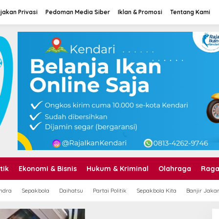
jakan Privasi
Pedoman Media Siber
Iklan & Promosi
Tentang Kami
tik
Ekonomi & Bisnis
Hukum & Kriminal
Olahraga
Rag
 dari Perantauan
BREAKING NEWS: Kapal
T
ndra
Sepakbola
Daihatsu
Partai Politik
Sepakbola Kita
Banjir Jaka
Keadaan Sakit,
Speed Boat Rute Raha –
L
g Pria di Kolaka
Maligano Tenggelam
S
ntarkan Istri
Dihantam Angin dan
D