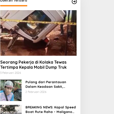
Daerah Terbaru
Seorang Pekerja di Kolaka Tewas
Tertimpa Kepala Mobil Dump Truk
3 Februari 2026
Pulang dari Perantauan
Dalam Keadaan Sakit,
Seorang Pria di Kolaka
2 Februari 2026
Diterlantarkan Istri
BREAKING NEWS: Kapal Speed
Boat Rute Raha – Maligano