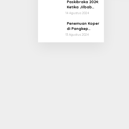
Paskibraka 2024:
Ketika Jilbab
Harus Terlepas,
14 Agustus 2024
Harapan
Terguncang
Penemuan Koper
di Pangkep
Berujung pada
13 Agustus 2024
Penyelidikan
Intensif: Kasus
Pembunuhan
atau
Perampokan?