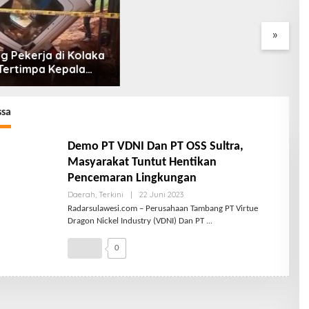
Ombak Tinggi
»
ssa
Demo PT VDNI Dan PT OSS Sultra,
Masyarakat Tuntut Hentikan
Pencemaran Lingkungan
Daerah
,
Terkini
|
22 Juni 2023
Radarsulawesi.com – Perusahaan Tambang PT Virtue
Dragon Nickel Industry (VDNI) Dan PT
0