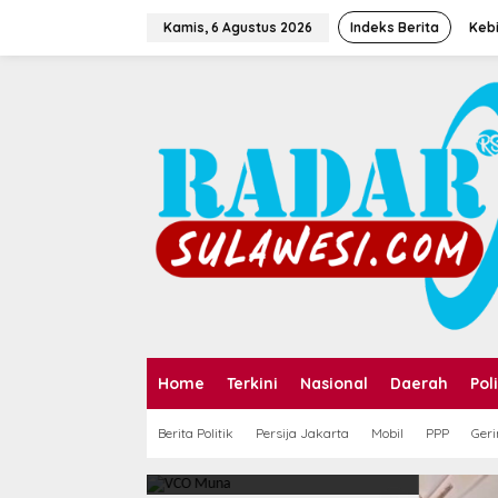
Kamis, 6 Agustus 2026
Indeks Berita
Kebi
Home
Terkini
Nasional
Daerah
Poli
Pulang
Berita Politik
Persija Jakarta
Mobil
PPP
Geri
SN Kolaka
Dalam 
Muna Sehat Go
Seoran
Diterla