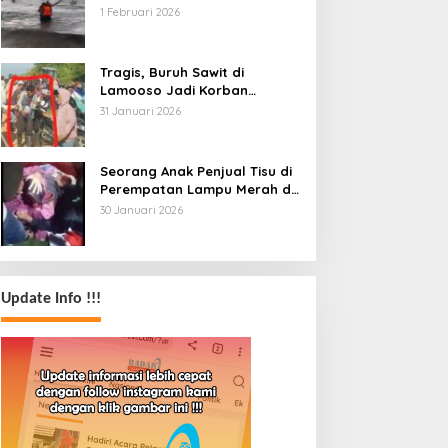
Tenggelam Dihantam Angin
1 Februari 2026
dan Ombak Tinggi
Tragis, Buruh Sawit di
Lamooso Jadi Korban
Serangan Senjata Tajam,
31 Januari 2026
Diduga Terkait Tanah
Seorang Anak Penjual Tisu di
Perempatan Lampu Merah di
Wua-Wua Tewas, Diduga Jadi
30 Januari 2026
Korban Tabrak Lari
Update Info !!!