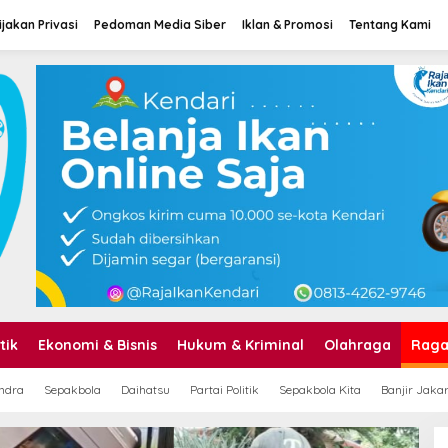
jakan Privasi
Pedoman Media Siber
Iklan & Promosi
Tentang Kami
tik
Ekonomi & Bisnis
Hukum & Kriminal
Olahraga
Rag
ndra
Sepakbola
Daihatsu
Partai Politik
Sepakbola Kita
Banjir Jaka