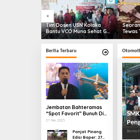
«
im Dosen USN Kolaka
Seorang Pekerja di Kolaka
antu VCO Muna Sehat Go
Tewas Tertimpa Kepala
asional
Mobil Dump Truk
Berita Terbaru
Otomoti
Jembatan Bahteramas
SMKN
“Spot Favorit” Bunuh Diri
Remaja : Dari Ikon Kota
27 Mei 2025
Peng
Hingga Simbol
Berita F
Keputusasaan
Panjat Pinang
Edisi Baper: 27