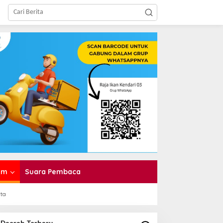
am
Suara Pembaca
rta