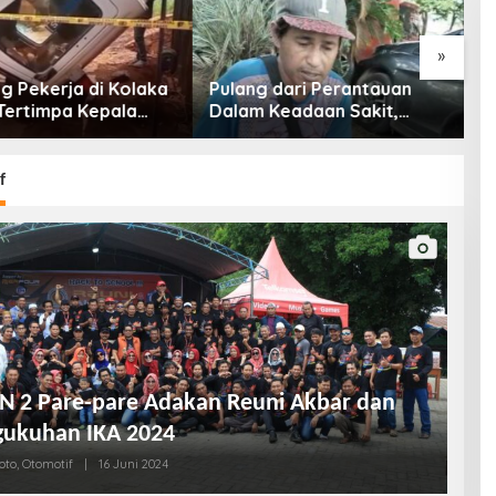
»
Pulang dari Perantauan
BREAKING NEWS: Kapa
Dalam Keadaan Sakit,
Speed Boat Rute Raha
Seorang Pria di Kolaka
Maligano Tenggelam
Diterlantarkan Istri
Dihantam Angin dan
Ombak Tinggi
f
 2 Pare-pare Adakan Reuni Akbar dan
ukuhan IKA 2024
oto
,
Otomotif
|
16 Juni 2024