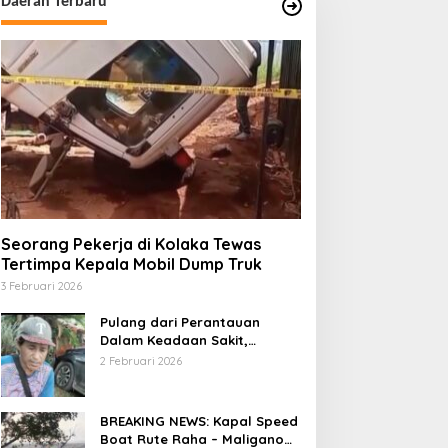
Daerah Terbaru
l
Tragis, Buruh Sawit di
Tim Dosen USN K
 –
Lamooso Jadi Korban
Bantu VCO Muna 
Serangan Senjata Tajam,
Nasional
Diduga Terkait Tanah
Seorang Pekerja di Kolaka Tewas
Tertimpa Kepala Mobil Dump Truk
3 Februari 2026
Pulang dari Perantauan
Dalam Keadaan Sakit,
Seorang Pria di Kolaka
2 Februari 2026
Diterlantarkan Istri
BREAKING NEWS: Kapal Speed
Boat Rute Raha – Maligano