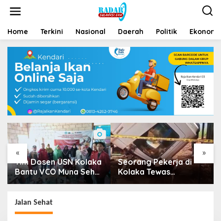
Home
Terkini
Nasional
Daerah
Politik
Ekonomi 
«
»
Tim Dosen USN Kolaka
Seorang Pekerja di
Bantu VCO Muna Sehat
Kolaka Tewas
Go Nasional
Tertimpa Kepala Mobil
Dump Truk
Jalan Sehat