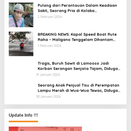
Pulang dari Perantauan Dalam Keadaan
Sakit, Seorang Pria di Kolaka
Diterlantarkan Istri
2 Februari 2026
BREAKING NEWS: Kapal Speed Boat Rute
Raha – Maligano Tenggelam Dihantam
Angin dan Ombak Tinggi
1 Februari 2026
Tragis, Buruh Sawit di Lamooso Jadi
Korban Serangan Senjata Tajam, Diduga
Terkait Tanah
31 Januari 2026
Seorang Anak Penjual Tisu di Perempatan
Lampu Merah di Wua-Wua Tewas, Diduga
Jadi Korban Tabrak Lari
30 Januari 2026
Update Info !!!