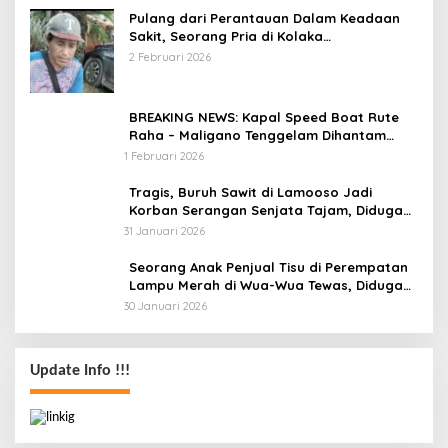
Pulang dari Perantauan Dalam Keadaan
Sakit, Seorang Pria di Kolaka
Diterlantarkan Istri
2 Februari 2026
BREAKING NEWS: Kapal Speed Boat Rute
Raha – Maligano Tenggelam Dihantam
Angin dan Ombak Tinggi
1 Februari 2026
Tragis, Buruh Sawit di Lamooso Jadi
Korban Serangan Senjata Tajam, Diduga
Terkait Tanah
31 Januari 2026
Seorang Anak Penjual Tisu di Perempatan
Lampu Merah di Wua-Wua Tewas, Diduga
Jadi Korban Tabrak Lari
30 Januari 2026
Update Info !!!