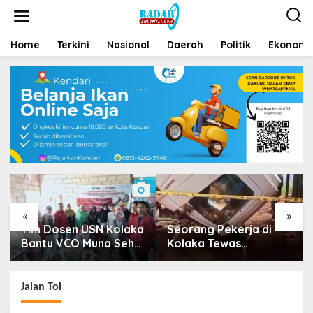
Home
Terkini
Nasional
Daerah
Politik
Ekonomi 
«
»
Tim Dosen USN Kolaka
Seorang Pekerja di
Bantu VCO Muna Sehat
Kolaka Tewas
Go Nasional
Tertimpa Kepala Mobil
Dump Truk
Jalan Tol