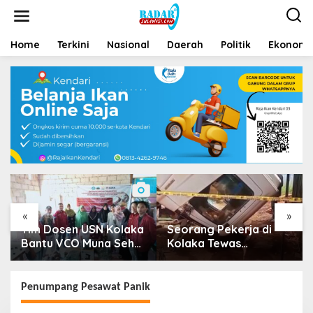
Home
Terkini
Nasional
Daerah
Politik
Ekonomi 
«
»
Tim Dosen USN Kolaka
Seorang Pekerja di
Bantu VCO Muna Sehat
Kolaka Tewas
Go Nasional
Tertimpa Kepala Mobil
Dump Truk
Penumpang Pesawat Panik