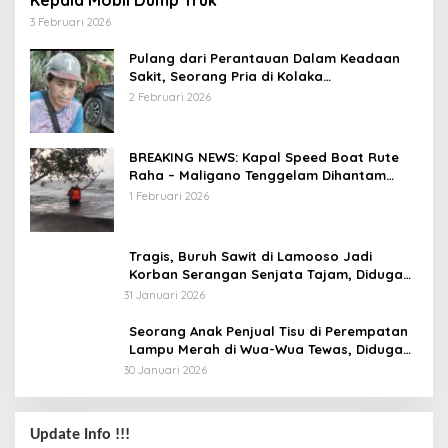
Kepala Mobil Dump Truk
3 Februari 2026
Pulang dari Perantauan Dalam Keadaan
Sakit, Seorang Pria di Kolaka
Diterlantarkan Istri
2 Februari 2026
BREAKING NEWS: Kapal Speed Boat Rute
Raha – Maligano Tenggelam Dihantam
Angin dan Ombak Tinggi
1 Februari 2026
Tragis, Buruh Sawit di Lamooso Jadi
Korban Serangan Senjata Tajam, Diduga
Terkait Tanah
31 Januari 2026
Seorang Anak Penjual Tisu di Perempatan
Lampu Merah di Wua-Wua Tewas, Diduga
Jadi Korban Tabrak Lari
30 Januari 2026
Update Info !!!