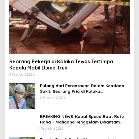
Seorang Pekerja di Kolaka Tewas Tertimpa
Kepala Mobil Dump Truk
3 Februari 2026
Pulang dari Perantauan Dalam Keadaan
Sakit, Seorang Pria di Kolaka
Diterlantarkan Istri
2 Februari 2026
BREAKING NEWS: Kapal Speed Boat Rute
Raha – Maligano Tenggelam Dihantam
Angin dan Ombak Tinggi
1 Februari 2026