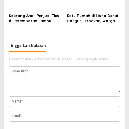
Maligano Tenggelam
Serangan Senjata Tajam,
Dihantam Angin dan Ombak
Diduga Terkait Tanah
Tinggi
Seorang Anak Penjual Tisu
Satu Rumah di Muna Barat
di Perempatan Lampu
Hangus Terbakar, Warga
Merah di Wua-Wua Tewas,
Pasrah
Diduga Jadi Korban Tabrak
Lari
Tinggalkan Balasan
Alamat email Anda tidak akan dipublikasikan.
Ruas yang wajib ditandai
*