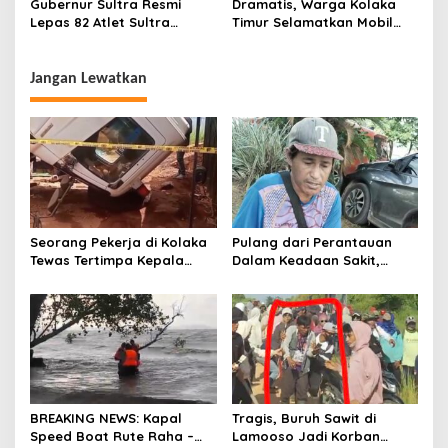
Gubernur Sultra Resmi
Dramatis, Warga Kolaka
Lepas 82 Atlet Sultra
Timur Selamatkan Mobil
Berlaga di Popnas XVII dan
yang Terseret Banjir
Peparpenas XI 2025 di
Jakarta
Jangan Lewatkan
Seorang Pekerja di Kolaka
Pulang dari Perantauan
Tewas Tertimpa Kepala
Dalam Keadaan Sakit,
Mobil Dump Truk
Seorang Pria di Kolaka
Diterlantarkan Istri
BREAKING NEWS: Kapal
Tragis, Buruh Sawit di
Speed Boat Rute Raha –
Lamooso Jadi Korban