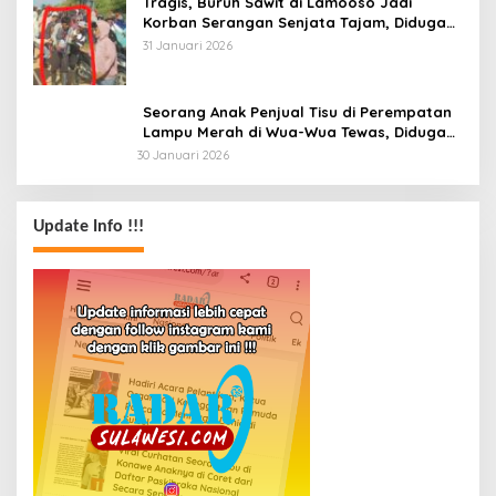
Tragis, Buruh Sawit di Lamooso Jadi
Korban Serangan Senjata Tajam, Diduga
Terkait Tanah
31 Januari 2026
Seorang Anak Penjual Tisu di Perempatan
Lampu Merah di Wua-Wua Tewas, Diduga
Jadi Korban Tabrak Lari
30 Januari 2026
Update Info !!!