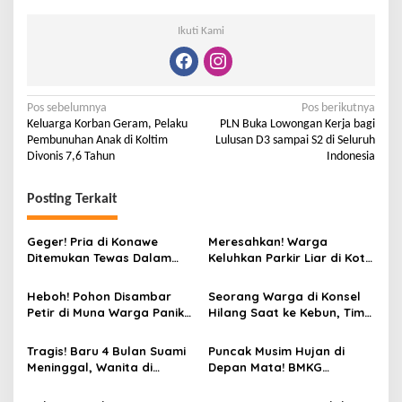
Ikuti Kami
Pos sebelumnya
Pos berikutnya
Keluarga Korban Geram, Pelaku
PLN Buka Lowongan Kerja bagi
Pembunuhan Anak di Koltim
Lulusan D3 sampai S2 di Seluruh
Divonis 7,6 Tahun
Indonesia
Posting Terkait
Geger! Pria di Konawe
Meresahkan! Warga
Ditemukan Tewas Dalam
Keluhkan Parkir Liar di Kota
Kamar Mandi Madjid
Kendari
Heboh! Pohon Disambar
Seorang Warga di Konsel
Petir di Muna Warga Panik
Hilang Saat ke Kebun, Tim
Berhamburan!
SAR Lakukan Pencarian
Tragis! Baru 4 Bulan Suami
Puncak Musim Hujan di
Meninggal, Wanita di
Depan Mata! BMKG
Konawe Selatan Diusir
Ingatkan Kesiapsiagaan
Mertua dari Rumah Sendiri
Hadapi Cuaca Ekstrem