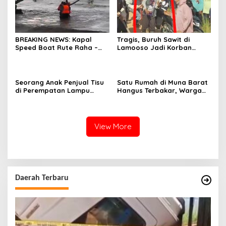
BREAKING NEWS: Kapal
Tragis, Buruh Sawit di
Speed Boat Rute Raha –
Lamooso Jadi Korban
Maligano Tenggelam
Serangan Senjata Tajam,
Dihantam Angin dan Ombak
Diduga Terkait Tanah
Tinggi
Seorang Anak Penjual Tisu
Satu Rumah di Muna Barat
di Perempatan Lampu
Hangus Terbakar, Warga
Merah di Wua-Wua Tewas,
Pasrah
Diduga Jadi Korban Tabrak
Lari
View More
Daerah Terbaru