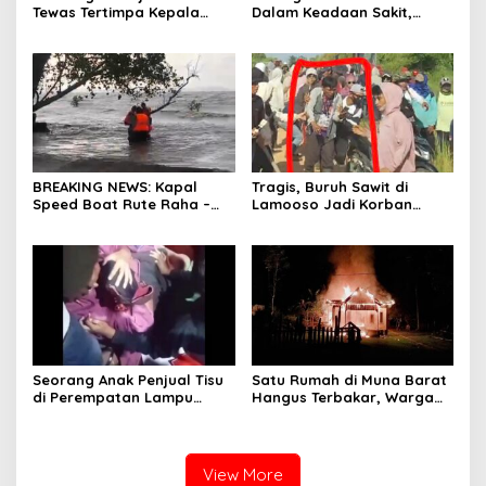
Tewas Tertimpa Kepala
Dalam Keadaan Sakit,
Mobil Dump Truk
Seorang Pria di Kolaka
Diterlantarkan Istri
BREAKING NEWS: Kapal
Tragis, Buruh Sawit di
Speed Boat Rute Raha –
Lamooso Jadi Korban
Maligano Tenggelam
Serangan Senjata Tajam,
Dihantam Angin dan Ombak
Diduga Terkait Tanah
Tinggi
Seorang Anak Penjual Tisu
Satu Rumah di Muna Barat
di Perempatan Lampu
Hangus Terbakar, Warga
Merah di Wua-Wua Tewas,
Pasrah
Diduga Jadi Korban Tabrak
Lari
View More