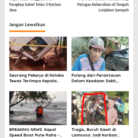
Pangkep Sulsel Telan 3 Korban
Petugas Kebersihan di Tengah
Jiwa
Lonjakan Sampah
Jangan Lewatkan
Seorang Pekerja di Kolaka
Pulang dari Perantauan
Tewas Tertimpa Kepala
Dalam Keadaan Sakit,
Mobil Dump Truk
Seorang Pria di Kolaka
Diterlantarkan Istri
BREAKING NEWS: Kapal
Tragis, Buruh Sawit di
Speed Boat Rute Raha –
Lamooso Jadi Korban