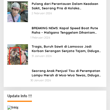
Pulang dari Perantauan Dalam Keadaan
Sakit, Seorang Pria di Kolaka
Diterlantarkan Istri
2 Februari 2026
BREAKING NEWS: Kapal Speed Boat Rute
Raha – Maligano Tenggelam Dihantam
Angin dan Ombak Tinggi
1 Februari 2026
Tragis, Buruh Sawit di Lamooso Jadi
Korban Serangan Senjata Tajam, Diduga
Terkait Tanah
31 Januari 2026
Seorang Anak Penjual Tisu di Perempatan
Lampu Merah di Wua-Wua Tewas, Diduga
Jadi Korban Tabrak Lari
30 Januari 2026
Update Info !!!