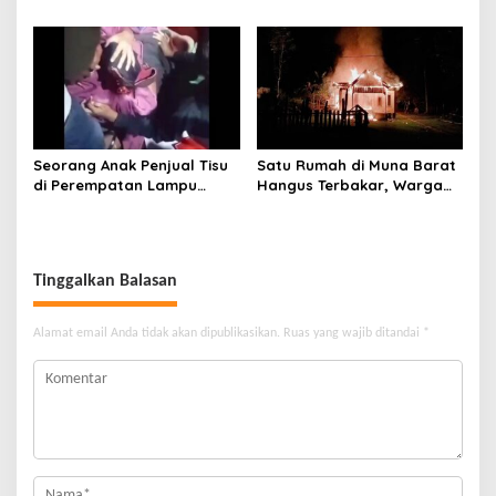
Maligano Tenggelam
Serangan Senjata Tajam,
Dihantam Angin dan Ombak
Diduga Terkait Tanah
Tinggi
Seorang Anak Penjual Tisu
Satu Rumah di Muna Barat
di Perempatan Lampu
Hangus Terbakar, Warga
Merah di Wua-Wua Tewas,
Pasrah
Diduga Jadi Korban Tabrak
Lari
Tinggalkan Balasan
Alamat email Anda tidak akan dipublikasikan.
Ruas yang wajib ditandai
*