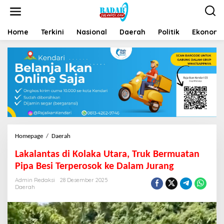
Home
Terkini
Nasional
Daerah
Politik
Ekonomi 
Homepage
/
Daerah
Lakalantas di Kolaka Utara, Truk Bermuatan
Pipa Besi Terperosok ke Dalam Jurang
Admin Redaksi
28 Desember 2025
Daerah