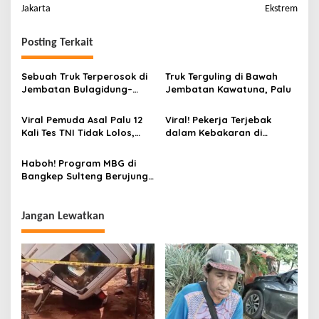
Jakarta
Ekstrem
Posting Terkait
Sebuah Truk Terperosok di
Truk Terguling di Bawah
Jembatan Bulagidung–
Jembatan Kawatuna, Palu
Diapati, Sulteng
Viral Pemuda Asal Palu 12
Viral! Pekerja Terjebak
Kali Tes TNI Tidak Lolos,
dalam Kebakaran di
Netizen di Buat Haru
Kawasan IMIP Morowali,
Tiga Luka Bakar
Haboh! Program MBG di
Bangkep Sulteng Berujung
Keracunan Massal,
Ratusan Siswa Jadi Korban
Jangan Lewatkan