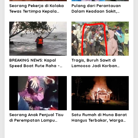
Seorang Pekerja di Kolaka
Pulang dari Perantauan
Tewas Tertimpa Kepala
Dalam Keadaan Sakit,
Mobil Dump Truk
Seorang Pria di Kolaka
Diterlantarkan Istri
BREAKING NEWS: Kapal
Tragis, Buruh Sawit di
Speed Boat Rute Raha –
Lamooso Jadi Korban
Maligano Tenggelam
Serangan Senjata Tajam,
Dihantam Angin dan Ombak
Diduga Terkait Tanah
Tinggi
Seorang Anak Penjual Tisu
Satu Rumah di Muna Barat
di Perempatan Lampu
Hangus Terbakar, Warga
Merah di Wua-Wua Tewas,
Pasrah
Diduga Jadi Korban Tabrak
Lari