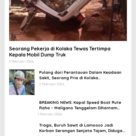
Seorang Pekerja di Kolaka Tewas Tertimpa
Kepala Mobil Dump Truk
3 Februari 2026
Pulang dari Perantauan Dalam Keadaan
Sakit, Seorang Pria di Kolaka
Diterlantarkan Istri
2 Februari 2026
BREAKING NEWS: Kapal Speed Boat Rute
Raha – Maligano Tenggelam Dihantam
Angin dan Ombak Tinggi
1 Februari 2026
Tragis, Buruh Sawit di Lamooso Jadi
Korban Serangan Senjata Tajam, Diduga
Terkait Tanah