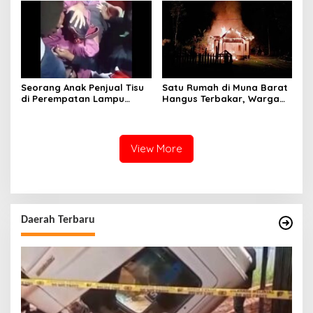
Tinggi
Seorang Anak Penjual Tisu
Satu Rumah di Muna Barat
di Perempatan Lampu
Hangus Terbakar, Warga
Merah di Wua-Wua Tewas,
Pasrah
Diduga Jadi Korban Tabrak
Lari
View More
Daerah Terbaru