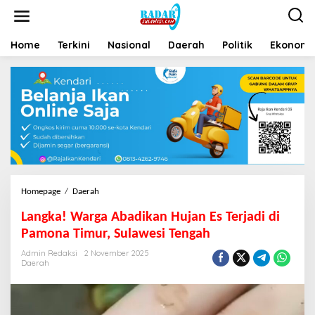
Home
Terkini
Nasional
Daerah
Politik
Ekonomi 
Homepage
/
Daerah
Langka! Warga Abadikan Hujan Es Terjadi di
Pamona Timur, Sulawesi Tengah
Admin Redaksi
2 November 2025
Daerah