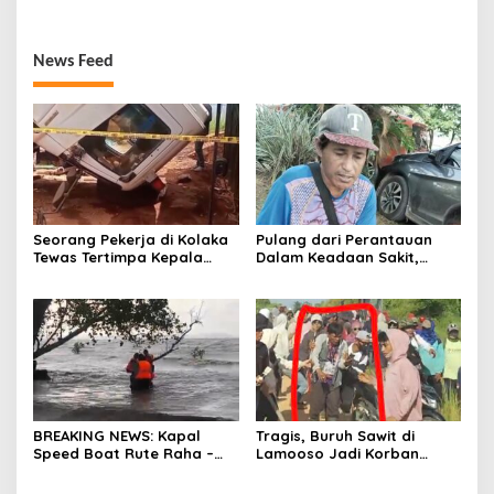
News Feed
Seorang Pekerja di Kolaka
Pulang dari Perantauan
Tewas Tertimpa Kepala
Dalam Keadaan Sakit,
Mobil Dump Truk
Seorang Pria di Kolaka
Diterlantarkan Istri
BREAKING NEWS: Kapal
Tragis, Buruh Sawit di
Speed Boat Rute Raha –
Lamooso Jadi Korban
Maligano Tenggelam
Serangan Senjata Tajam,
Dihantam Angin dan Ombak
Diduga Terkait Tanah