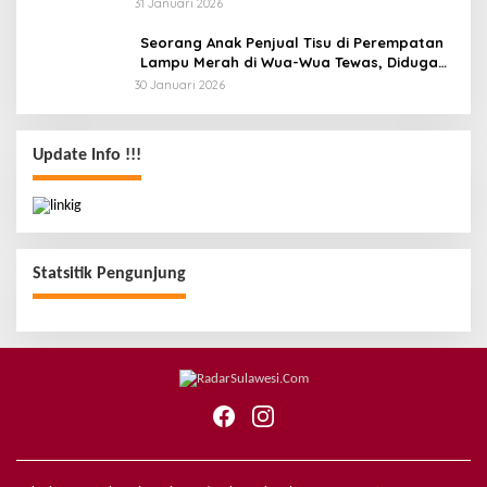
31 Januari 2026
Seorang Anak Penjual Tisu di Perempatan
Lampu Merah di Wua-Wua Tewas, Diduga
Jadi Korban Tabrak Lari
30 Januari 2026
Update Info !!!
Statsitik Pengunjung