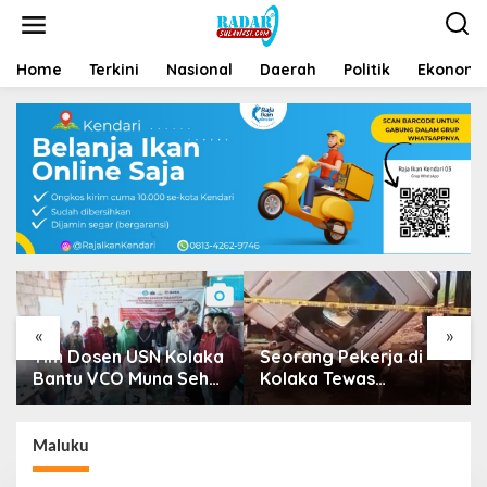
Home
Terkini
Nasional
Daerah
Politik
Ekonomi 
«
»
Tim Dosen USN Kolaka
Seorang Pekerja di
P
Bantu VCO Muna Sehat
Kolaka Tewas
Go Nasional
Tertimpa Kepala Mobil
Dump Truk
D
Maluku