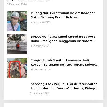
3 Februari 2026
Pulang dari Perantauan Dalam Keadaan
Sakit, Seorang Pria di Kolaka
Diterlantarkan Istri
2 Februari 2026
BREAKING NEWS: Kapal Speed Boat Rute
Raha – Maligano Tenggelam Dihantam
Angin dan Ombak Tinggi
1 Februari 2026
Tragis, Buruh Sawit di Lamooso Jadi
Korban Serangan Senjata Tajam, Diduga
Terkait Tanah
31 Januari 2026
Seorang Anak Penjual Tisu di Perempatan
Lampu Merah di Wua-Wua Tewas, Diduga
Jadi Korban Tabrak Lari
30 Januari 2026