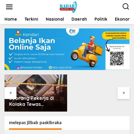
Home
Terkini
Nasional
Daerah
Politik
Ekonomi 
Pulang dari
Perantauan Dalam
Keadaan Sakit,
Seorang Pria di Kolaka
Diterlantarkan Istri
«
»
Seorang Pekerja di
Kolaka Tewas
Tertimpa Kepala Mobil
Dump Truk
melepas jilbab paskibraka