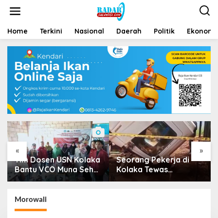
Home
Terkini
Nasional
Daerah
Politik
Ekonomi 
«
»
Tim Dosen USN Kolaka
Seorang Pekerja di
Bantu VCO Muna Sehat
Kolaka Tewas
Go Nasional
Tertimpa Kepala Mobil
Dump Truk
Morowali