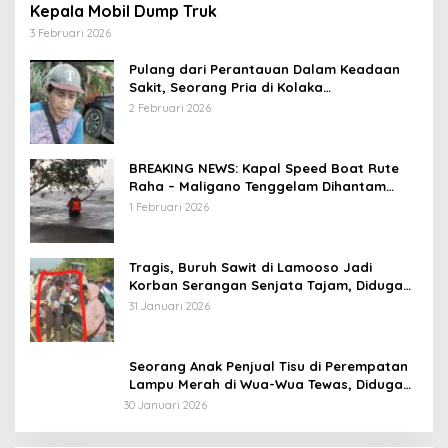
Kepala Mobil Dump Truk
3 Februari 2026
Pulang dari Perantauan Dalam Keadaan
Sakit, Seorang Pria di Kolaka
Diterlantarkan Istri
2 Februari 2026
BREAKING NEWS: Kapal Speed Boat Rute
Raha – Maligano Tenggelam Dihantam
Angin dan Ombak Tinggi
1 Februari 2026
Tragis, Buruh Sawit di Lamooso Jadi
Korban Serangan Senjata Tajam, Diduga
Terkait Tanah
31 Januari 2026
Seorang Anak Penjual Tisu di Perempatan
Lampu Merah di Wua-Wua Tewas, Diduga
Jadi Korban Tabrak Lari
30 Januari 2026