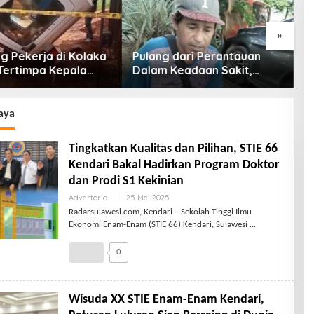
O
»
g Pekerja di Kolaka
Pulang dari Perantauan
Tertimpa Kepala
Dalam Keadaan Sakit,
Dump Truk
Seorang Pria di Kolaka
Diterlantarkan Istri
aya
Tingkatkan Kualitas dan Pilihan, STIE 66
Kendari Bakal Hadirkan Program Doktor
dan Prodi S1 Kekinian
Advertorial
|
25 Mei 2025
Radarsulawesi.com, Kendari – Sekolah Tinggi Ilmu
Ekonomi Enam-Enam (STIE 66) Kendari, Sulawesi
0
Wisuda XX STIE Enam-Enam Kendari,