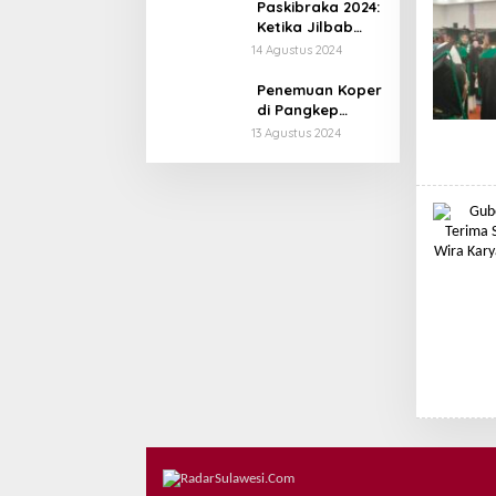
Paskibraka 2024:
Ketika Jilbab
Harus Terlepas,
14 Agustus 2024
Harapan
Terguncang
Penemuan Koper
di Pangkep
Berujung pada
13 Agustus 2024
Penyelidikan
Intensif: Kasus
Pembunuhan
atau
Perampokan?