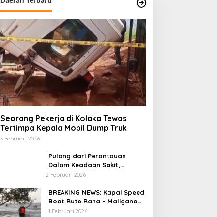
Daerah Terbaru
mbak Tinggi
Seorang Pekerja di Kolaka Tewas
Tertimpa Kepala Mobil Dump Truk
3 Februari 2026
Pulang dari Perantauan
Dalam Keadaan Sakit,
Seorang Pria di Kolaka
2 Februari 2026
Diterlantarkan Istri
BREAKING NEWS: Kapal Speed
Boat Rute Raha – Maligano
Tenggelam Dihantam Angin
1 Februari 2026