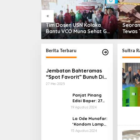
«
Tim Dosen USN Kolaka
Seoran
Bantu VCO Muna Sehat Go
Tewas 
Nasional
Mobil 
Berita Terbaru
Sultra R
Jembatan Bahteramas
“Spot Favorit” Bunuh Diri
Remaja : Dari Ikon Kota
27 Mei 2025
Hingga Simbol
Keputusasaan
Panjat Pinang
Edisi Baper: 27
Pria Keringatan
19 Agustus 2024
Demi Hadiah
“Janda Muda”,
La Ode Munafar:
Siapakah Yang
‘Kondom Lampu
Jadi ‘Pemenang
Hijau, Jilbab
15 Agustus 2024
Hati’?
Ditilang