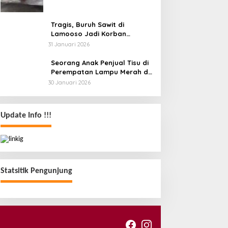
dan Ombak Tinggi
Tragis, Buruh Sawit di
Lamooso Jadi Korban
Serangan Senjata Tajam,
31 Januari 2026
Diduga Terkait Tanah
Seorang Anak Penjual Tisu di
Perempatan Lampu Merah di
Wua-Wua Tewas, Diduga Jadi
30 Januari 2026
Korban Tabrak Lari
Update Info !!!
Statsitik Pengunjung