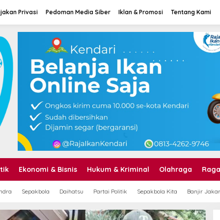
jakan Privasi
Pedoman Media Siber
Iklan & Promosi
Tentang Kami
tik
Ekonomi & Bisnis
Hukum & Kriminal
Olahraga
Rag
B
ndra
Sepakbola
Daihatsu
Partai Politik
Sepakbola Kita
Banjir Jaka
S
M
D