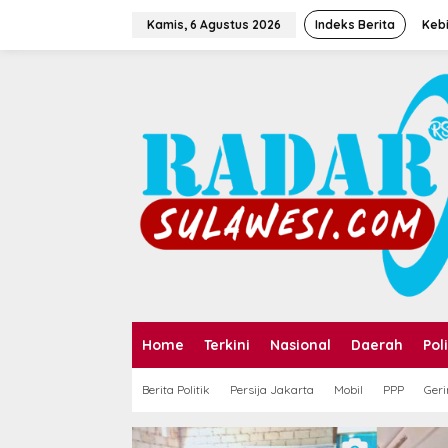
Kamis, 6 Agustus 2026
Indeks Berita
Kebi
Home
Terkini
Nasional
Daerah
Poli
h Sawit di
Berita Politik
Persija Jakarta
Mobil
PPP
Geri
di Korban
njata Tajam,
ait Tanah