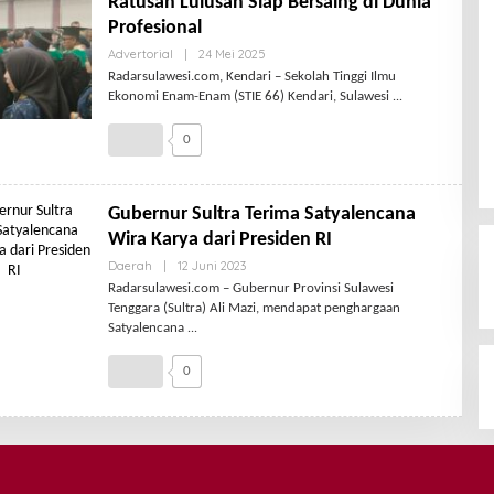
Ratusan Lulusan Siap Bersaing di Dunia
Profesional
Advertorial
|
24 Mei 2025
Radarsulawesi.com, Kendari – Sekolah Tinggi Ilmu
Ekonomi Enam-Enam (STIE 66) Kendari, Sulawesi
0
Gubernur Sultra Terima Satyalencana
Wira Karya dari Presiden RI
Daerah
|
12 Juni 2023
Radarsulawesi.com – Gubernur Provinsi Sulawesi
Tenggara (Sultra) Ali Mazi, mendapat penghargaan
Satyalencana
0