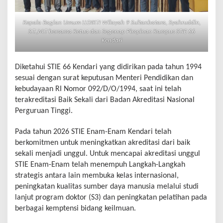
Kepala Bagian Umum LLDIKTI Wilayah 9 Sultanbatara, Syahruddin,
S.T.,M.T bersama Ketua dan Segenap Pimpinan Kampus STIE 66
Kendari
Diketahui STIE 66 Kendari yang didirikan pada tahun 1994
sesuai dengan surat keputusan Menteri Pendidikan dan
kebudayaan RI Nomor 092/D/O/1994, saat ini telah
terakreditasi Baik Sekali dari Badan Akreditasi Nasional
Perguruan Tinggi.
Pada tahun 2026 STIE Enam-Enam Kendari telah
berkomitmen untuk meningkatkan akreditasi dari baik
sekali menjadi unggul. Untuk mencapai akreditasi unggul
STIE Enam-Enam telah menempuh Langkah-Langkah
strategis antara lain membuka kelas internasional,
peningkatan kualitas sumber daya manusia melalui studi
lanjut program doktor (S3) dan peningkatan pelatihan pada
berbagai kemptensi bidang keilmuan.