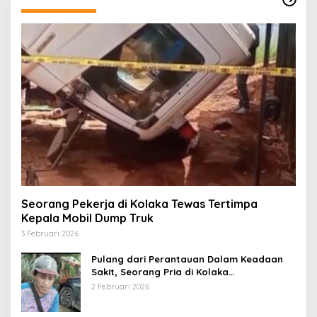
Seorang Pekerja di Kolaka Tewas Tertimpa
Kepala Mobil Dump Truk
3 Februari 2026
Pulang dari Perantauan Dalam Keadaan
Sakit, Seorang Pria di Kolaka
Diterlantarkan Istri
2 Februari 2026