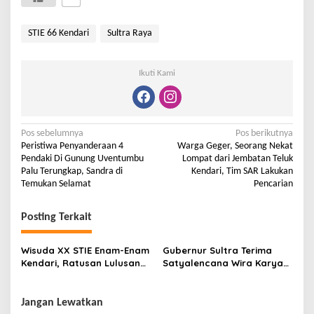
STIE 66 Kendari
Sultra Raya
Ikuti Kami
Pos sebelumnya
Pos berikutnya
Peristiwa Penyanderaan 4
Warga Geger, Seorang Nekat
Pendaki Di Gunung Uventumbu
Lompat dari Jembatan Teluk
Palu Terungkap, Sandra di
Kendari, Tim SAR Lakukan
Temukan Selamat
Pencarian
Posting Terkait
Wisuda XX STIE Enam-Enam
Gubernur Sultra Terima
Kendari, Ratusan Lulusan
Satyalencana Wira Karya
Siap Bersaing di Dunia
dari Presiden RI
Profesional
Jangan Lewatkan