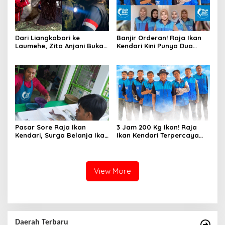
Dari Liangkabori ke
Banjir Orderan! Raja Ikan
Laumehe, Zita Anjani Buka
Kendari Kini Punya Dua
Babak Baru Wisata Bawah
Sektor Pelayanan
Tanah Indonesia
Pasar Sore Raja Ikan
3 Jam 200 Kg Ikan! Raja
Kendari, Surga Belanja Ikan
Ikan Kendari Terpercaya
Segar di Tengah Kota
Segarnya
View More
Daerah Terbaru