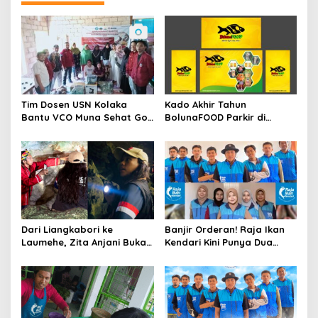
Tim Dosen USN Kolaka
Kado Akhir Tahun
Bantu VCO Muna Sehat Go
BolunaFOOD Parkir di
Nasional
Etalase Indomaret Dan
Indogrosir
Dari Liangkabori ke
Banjir Orderan! Raja Ikan
Laumehe, Zita Anjani Buka
Kendari Kini Punya Dua
Babak Baru Wisata Bawah
Sektor Pelayanan
Tanah Indonesia