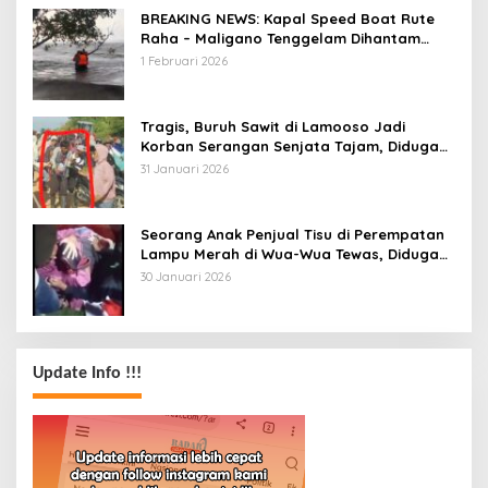
BREAKING NEWS: Kapal Speed Boat Rute
Raha – Maligano Tenggelam Dihantam
Angin dan Ombak Tinggi
1 Februari 2026
Tragis, Buruh Sawit di Lamooso Jadi
Korban Serangan Senjata Tajam, Diduga
Terkait Tanah
31 Januari 2026
Seorang Anak Penjual Tisu di Perempatan
Lampu Merah di Wua-Wua Tewas, Diduga
Jadi Korban Tabrak Lari
30 Januari 2026
Update Info !!!