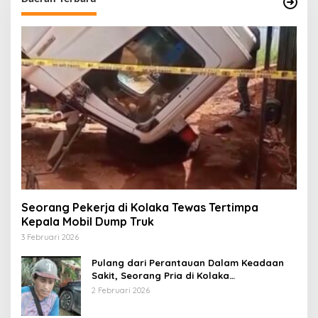
Seorang Pekerja di Kolaka Tewas Tertimpa
Kepala Mobil Dump Truk
3 Februari 2026
Pulang dari Perantauan Dalam Keadaan
Sakit, Seorang Pria di Kolaka
Diterlantarkan Istri
2 Februari 2026