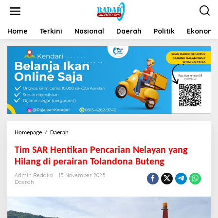
Home
Terkini
Nasional
Daerah
Politik
Ekonomi 
Homepage
/
Daerah
Tim SAR Hentikan Pencarian Nelayan yang
Hilang di perairan Tolandona Buteng
Admin Redaksi
15 November 2025
Daerah