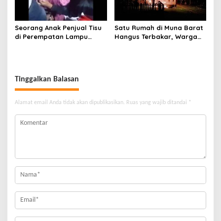
Seorang Anak Penjual Tisu
Satu Rumah di Muna Barat
di Perempatan Lampu
Hangus Terbakar, Warga
Merah di Wua-Wua Tewas,
Pasrah
Diduga Jadi Korban Tabrak
Lari
Tinggalkan Balasan
Alamat email Anda tidak akan dipublikasikan.
Ruas yang wajib ditandai
*