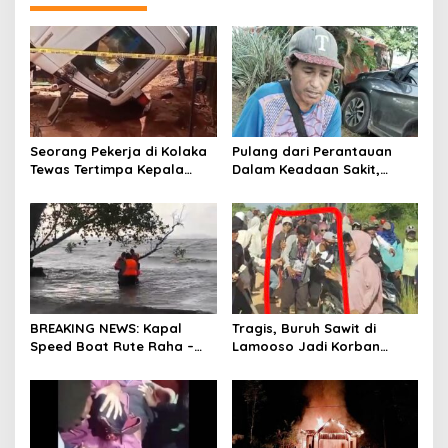
Seorang Pekerja di Kolaka
Pulang dari Perantauan
Tewas Tertimpa Kepala
Dalam Keadaan Sakit,
Mobil Dump Truk
Seorang Pria di Kolaka
Diterlantarkan Istri
BREAKING NEWS: Kapal
Tragis, Buruh Sawit di
Speed Boat Rute Raha –
Lamooso Jadi Korban
Maligano Tenggelam
Serangan Senjata Tajam,
Dihantam Angin dan Ombak
Diduga Terkait Tanah
Tinggi