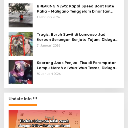
BREAKING NEWS: Kapal Speed Boat Rute
Raha – Maligano Tenggelam Dihantam
Angin dan Ombak Tinggi
1 Februari 2026
Tragis, Buruh Sawit di Lamooso Jadi
Korban Serangan Senjata Tajam, Diduga
Terkait Tanah
31 Januari 2026
Seorang Anak Penjual Tisu di Perempatan
Lampu Merah di Wua-Wua Tewas, Diduga
Jadi Korban Tabrak Lari
30 Januari 2026
Update Info !!!