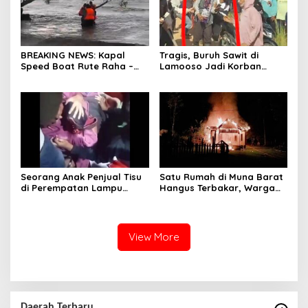
BREAKING NEWS: Kapal
Tragis, Buruh Sawit di
Speed Boat Rute Raha –
Lamooso Jadi Korban
Maligano Tenggelam
Serangan Senjata Tajam,
Dihantam Angin dan Ombak
Diduga Terkait Tanah
Tinggi
Seorang Anak Penjual Tisu
Satu Rumah di Muna Barat
di Perempatan Lampu
Hangus Terbakar, Warga
Merah di Wua-Wua Tewas,
Pasrah
Diduga Jadi Korban Tabrak
Lari
View More
Daerah Terbaru