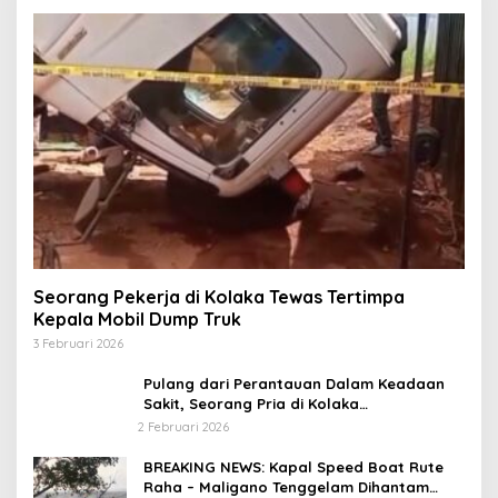
Seorang Pekerja di Kolaka Tewas Tertimpa
Kepala Mobil Dump Truk
3 Februari 2026
Pulang dari Perantauan Dalam Keadaan
Sakit, Seorang Pria di Kolaka
Diterlantarkan Istri
2 Februari 2026
BREAKING NEWS: Kapal Speed Boat Rute
Raha – Maligano Tenggelam Dihantam