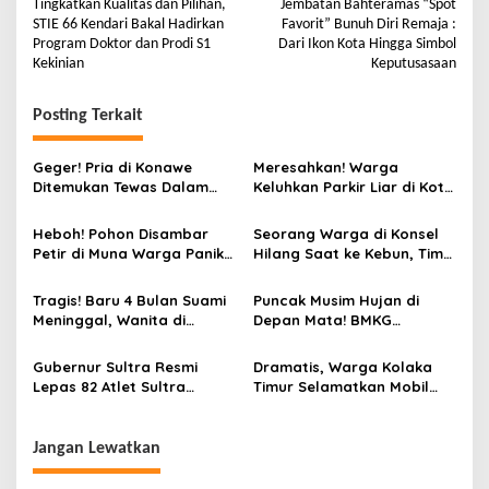
Tingkatkan Kualitas dan Pilihan,
Jembatan Bahteramas “Spot
STIE 66 Kendari Bakal Hadirkan
Favorit” Bunuh Diri Remaja :
Program Doktor dan Prodi S1
Dari Ikon Kota Hingga Simbol
Kekinian
Keputusasaan
Posting Terkait
Geger! Pria di Konawe
Meresahkan! Warga
Ditemukan Tewas Dalam
Keluhkan Parkir Liar di Kota
Kamar Mandi Madjid
Kendari
Heboh! Pohon Disambar
Seorang Warga di Konsel
Petir di Muna Warga Panik
Hilang Saat ke Kebun, Tim
Berhamburan!
SAR Lakukan Pencarian
Tragis! Baru 4 Bulan Suami
Puncak Musim Hujan di
Meninggal, Wanita di
Depan Mata! BMKG
Konawe Selatan Diusir
Ingatkan Kesiapsiagaan
Mertua dari Rumah Sendiri
Hadapi Cuaca Ekstrem
Gubernur Sultra Resmi
Dramatis, Warga Kolaka
Lepas 82 Atlet Sultra
Timur Selamatkan Mobil
Berlaga di Popnas XVII dan
yang Terseret Banjir
Peparpenas XI 2025 di
Jakarta
Jangan Lewatkan