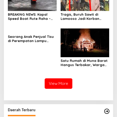
BREAKING NEWS: Kapal
Tragis, Buruh Sawit di
Speed Boat Rute Raha –
Lamooso Jadi Korban
Maligano Tenggelam
Serangan Senjata Tajam,
Dihantam Angin dan Ombak
Diduga Terkait Tanah
Tinggi
Seorang Anak Penjual Tisu
di Perempatan Lampu
Merah di Wua-Wua Tewas,
Diduga Jadi Korban Tabrak
Lari
Satu Rumah di Muna Barat
Hangus Terbakar, Warga
Pasrah
View More
Daerah Terbaru