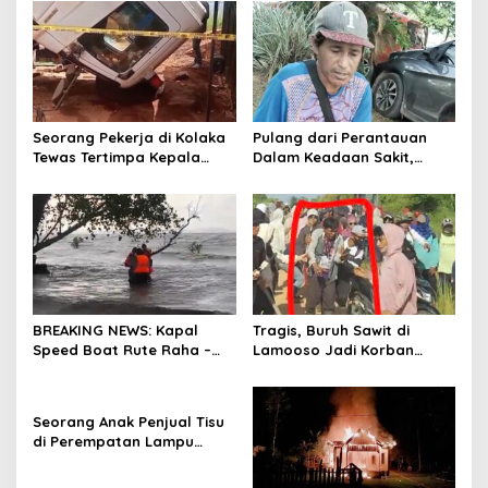
Seorang Pekerja di Kolaka
Pulang dari Perantauan
Tewas Tertimpa Kepala
Dalam Keadaan Sakit,
Mobil Dump Truk
Seorang Pria di Kolaka
Diterlantarkan Istri
BREAKING NEWS: Kapal
Tragis, Buruh Sawit di
Speed Boat Rute Raha –
Lamooso Jadi Korban
Maligano Tenggelam
Serangan Senjata Tajam,
Dihantam Angin dan Ombak
Diduga Terkait Tanah
Tinggi
Seorang Anak Penjual Tisu
di Perempatan Lampu
Merah di Wua-Wua Tewas,
Diduga Jadi Korban Tabrak