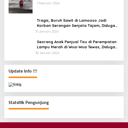
Angin dan Ombak Tinggi
1 Februari 2026
Tragis, Buruh Sawit di Lamooso Jadi
Korban Serangan Senjata Tajam, Diduga
Terkait Tanah
31 Januari 2026
Seorang Anak Penjual Tisu di Perempatan
Lampu Merah di Wua-Wua Tewas, Diduga
Jadi Korban Tabrak Lari
30 Januari 2026
Update Info !!!
Statsitik Pengunjung