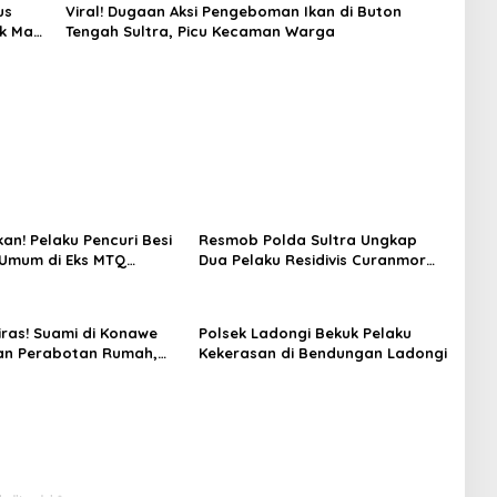
us
Viral! Dugaan Aksi Pengeboman Ikan di Buton
ak Mau
Tengah Sultra, Picu Kecaman Warga
an! Pelaku Pencuri Besi
Resmob Polda Sultra Ungkap
s Umum di Eks MTQ
Dua Pelaku Residivis Curanmor
Diamankan Polisi
Lintas Kabupaten, Total 27 TKP di
Kendari dan Morowali
ras! Suami di Konawe
Polsek Ladongi Bekuk Pelaku
an Perabotan Rumah,
Kekerasan di Bendungan Ladongi
r Polisi