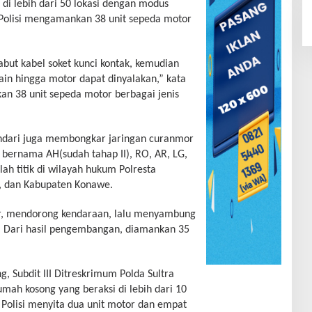
 di lebih dari 50 lokasi dengan modus
 Polisi mengamankan 38 unit sepeda motor
t kabel soket kunci kontak, kemudian
n hingga motor dapat dinyalakan,” kata
kan 38 unit sepeda motor berbagai jenis
Kendari juga membongkar jaringan curanmor
bernama AH(sudah tahap II), RO, AR, LG,
lah titik di wilayah hukum Polresta
, dan Kabupaten Konawe.
r, mendorong kendaraan, lalu menyambung
 Dari hasil pengembangan, diamankan 35
 Subdit III Ditreskrimum Polda Sultra
ah kosong yang beraksi di lebih dari 10
Polisi menyita dua unit motor dan empat