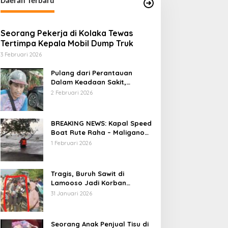
Daerah Terbaru
Seorang Pekerja di Kolaka Tewas
Tertimpa Kepala Mobil Dump Truk
3 Februari 2026
Pulang dari Perantauan
Dalam Keadaan Sakit,
Seorang Pria di Kolaka
2 Februari 2026
Diterlantarkan Istri
BREAKING NEWS: Kapal Speed
Boat Rute Raha – Maligano
Tenggelam Dihantam Angin
1 Februari 2026
dan Ombak Tinggi
Tragis, Buruh Sawit di
Lamooso Jadi Korban
Serangan Senjata Tajam,
31 Januari 2026
Diduga Terkait Tanah
Seorang Anak Penjual Tisu di