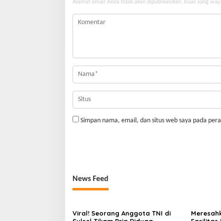
Alamat email Anda tidak akan dipublikasikan.
Ruas yang waji
Simpan nama, email, dan situs web saya pada pera
News Feed
Viral! Seorang Anggota TNI di
Meresahk