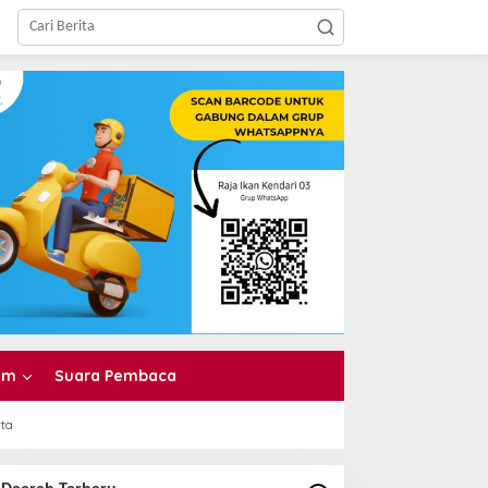
am
Suara Pembaca
rta