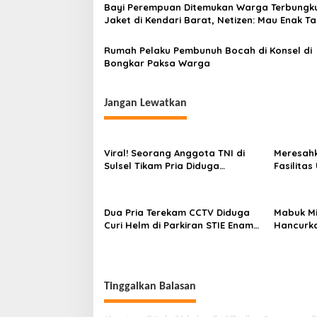
Bayi Perempuan Ditemukan Warga Terbungk
Jaket di Kendari Barat, Netizen: Mau Enak T
Anak!
Rumah Pelaku Pembunuh Bocah di Konsel di
Bongkar Paksa Warga
Jangan Lewatkan
Viral! Seorang Anggota TNI di
Meresahk
Sulsel Tikam Pria Diduga
Fasilita
Selingkuhan Istri Hingga Tewas
Kendari 
Dua Pria Terekam CCTV Diduga
Mabuk Mi
Curi Helm di Parkiran STIE Enam
Hancurk
Enam Kendari
Istri Lapo
Tinggalkan Balasan