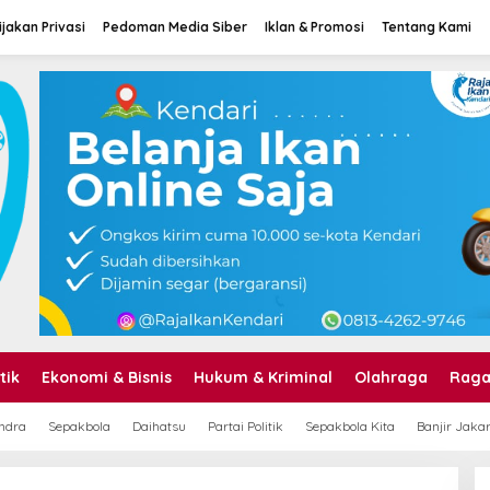
jakan Privasi
Pedoman Media Siber
Iklan & Promosi
Tentang Kami
tik
Ekonomi & Bisnis
Hukum & Kriminal
Olahraga
Rag
ndra
Sepakbola
Daihatsu
Partai Politik
Sepakbola Kita
Banjir Jaka