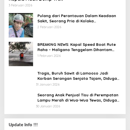
3 Februari 2026
Pulang dari Perantauan Dalam Keadaan
Sakit, Seorang Pria di Kolaka
Diterlantarkan Istri
2 Februari 2026
BREAKING NEWS: Kapal Speed Boat Rute
Raha – Maligano Tenggelam Dihantam
Angin dan Ombak Tinggi
1 Februari 2026
Tragis, Buruh Sawit di Lamooso Jadi
Korban Serangan Senjata Tajam, Diduga
Terkait Tanah
31 Januari 2026
Seorang Anak Penjual Tisu di Perempatan
Lampu Merah di Wua-Wua Tewas, Diduga
Jadi Korban Tabrak Lari
30 Januari 2026
Update Info !!!