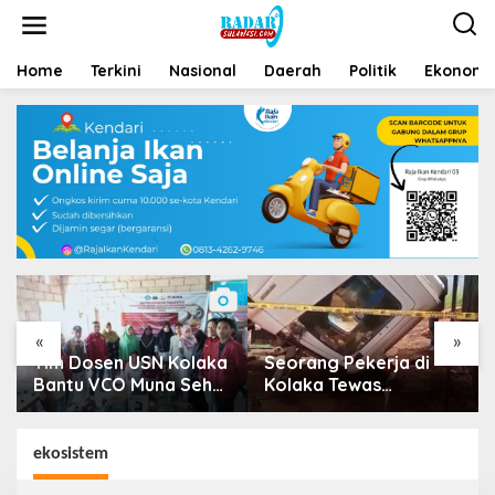
Home
Terkini
Nasional
Daerah
Politik
Ekonomi 
«
»
Tim Dosen USN Kolaka
Seorang Pekerja di
Bantu VCO Muna Sehat
Kolaka Tewas
Go Nasional
Tertimpa Kepala Mobil
Dump Truk
ekosistem