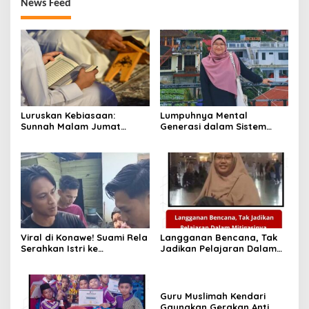
News Feed
Luruskan Kebiasaan:
Lumpuhnya Mental
Sunnah Malam Jumat
Generasi dalam Sistem
Adalah Baca Al-Kahfi,
Sekuler!
Bukan Yasin
Viral di Konawe! Suami Rela
Langganan Bencana, Tak
Serahkan Istri ke
Jadikan Pelajaran Dalam
Selingkuhan, Begini
Mitigasinya.
Pandangan Hukum Islam
Guru Muslimah Kendari
Gaungkan Gerakan Anti