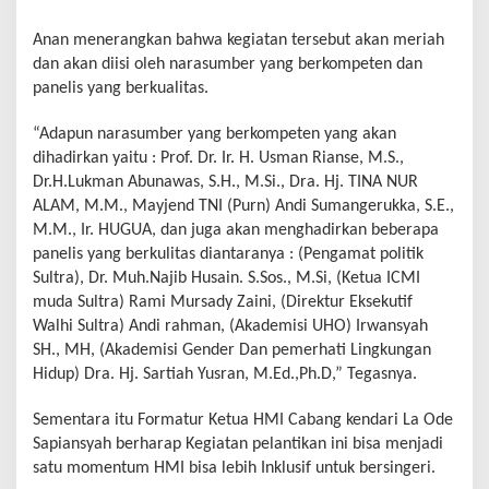
Anan menerangkan bahwa kegiatan tersebut akan meriah
dan akan diisi oleh narasumber yang berkompeten dan
panelis yang berkualitas.
“Adapun narasumber yang berkompeten yang akan
dihadirkan yaitu : Prof. Dr. Ir. H. Usman Rianse, M.S.,
Dr.H.Lukman Abunawas, S.H., M.Si., Dra. Hj. TINA NUR
ALAM, M.M., Mayjend TNI (Purn) Andi Sumangerukka, S.E.,
M.M., Ir. HUGUA, dan juga akan menghadirkan beberapa
panelis yang berkulitas diantaranya : (Pengamat politik
Sultra), Dr. Muh.Najib Husain. S.Sos., M.Si, (Ketua ICMI
muda Sultra) Rami Mursady Zaini, (Direktur Eksekutif
Walhi Sultra) Andi rahman, (Akademisi UHO) Irwansyah
SH., MH, (Akademisi Gender Dan pemerhati Lingkungan
Hidup) Dra. Hj. Sartiah Yusran, M.Ed.,Ph.D,” Tegasnya.
Sementara itu Formatur Ketua HMI Cabang kendari La Ode
Sapiansyah berharap Kegiatan pelantikan ini bisa menjadi
satu momentum HMI bisa lebih Inklusif untuk bersingeri.