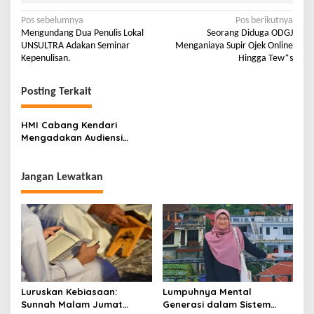
Pos sebelumnya
Pos berikutnya
Mengundang Dua Penulis Lokal
Seorang Diduga ODGJ
UNSULTRA Adakan Seminar
Menganiaya Supir Ojek Online
Kepenulisan.
Hingga Tew*s
Posting Terkait
HMI Cabang Kendari
Mengadakan Audiensi
Bersama Prof.Dr.Ir.H.Usman
Rianse, M.S
Jangan Lewatkan
Luruskan Kebiasaan:
Lumpuhnya Mental
Sunnah Malam Jumat
Generasi dalam Sistem