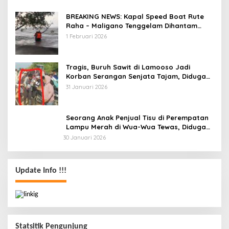
BREAKING NEWS: Kapal Speed Boat Rute
Raha – Maligano Tenggelam Dihantam
Angin dan Ombak Tinggi
1 Februari 2026
Tragis, Buruh Sawit di Lamooso Jadi
Korban Serangan Senjata Tajam, Diduga
Terkait Tanah
31 Januari 2026
Seorang Anak Penjual Tisu di Perempatan
Lampu Merah di Wua-Wua Tewas, Diduga
Jadi Korban Tabrak Lari
30 Januari 2026
Update Info !!!
Statsitik Pengunjung