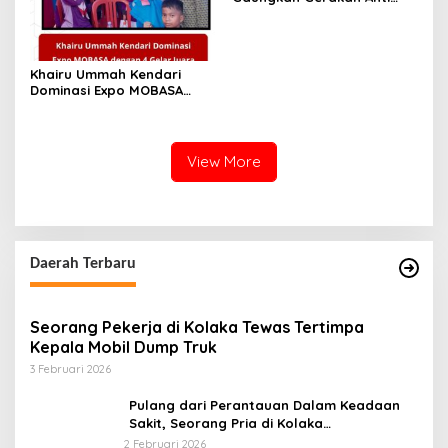
Narkoba
Khairu Ummah Kendari
Dominasi Expo MOBASA
dengan 4 Gelar Juara
View More
Daerah Terbaru
Seorang Pekerja di Kolaka Tewas Tertimpa
Kepala Mobil Dump Truk
3 Februari 2026
Pulang dari Perantauan Dalam Keadaan
Sakit, Seorang Pria di Kolaka
Diterlantarkan Istri
2 Februari 2026